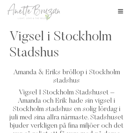
Skip
to
content
Vigsel i Stockholm
Stadshus
Amanda & Eriks bröllop i Stockholm
stadshus
Vigsel I Stockholm Stadshuset –
Amanda och Erik hade sin
vigsel i
Stockholm stadshus
en solig lördag i
juli med sina allra närmaste. Stadshuset
bjuder verkligen på fina miljöer och det