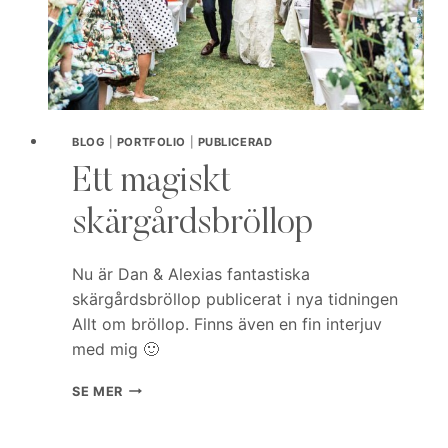
BLOG
|
PORTFOLIO
|
PUBLICERAD
Ett magiskt
skärgårdsbröllop
Nu är Dan & Alexias fantastiska
skärgårdsbröllop publicerat i nya tidningen
Allt om bröllop. Finns även en fin interjuv
med mig 🙂
ETT
SE MER
MAGISKT
SKÄRGÅRDSBRÖLLOP