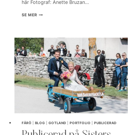
här Fotograf: Anette Bruzan…
MINIMALISTISK
SE MER
BRÖLLOPSINSPIRATION
FRÅN
SANTORINI
FÅRÖ
|
BLOG
|
GOTLAND
|
PORTFOLIO
|
PUBLICERAD