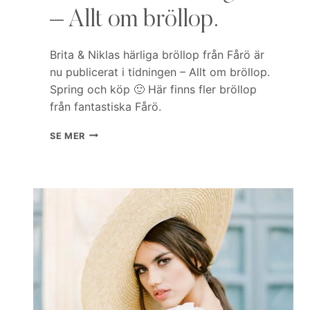
– Allt om bröllop.
Brita & Niklas härliga bröllop från Fårö är
nu publicerat i tidningen – Allt om bröllop.
Spring och köp 🙂 Här finns fler bröllop
från fantastiska Fårö.
PUBLICERAD
SE MER
I
TIDNINGEN
–
ALLT
OM
BRÖLLOP.