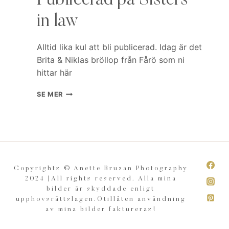
Publicerad på Sisters
in law
Alltid lika kul att bli publicerad. Idag är det
Brita & Niklas bröllop från Fårö som ni
hittar här
PUBLICERAD
SE MER
PÅ
SISTERS
IN
LAW
Copyrights © Anette Bruzan Photography
2024 |All rights reserved. Alla mina
bilder är skyddade enligt
upphovsrättslagen.Otillåten användning
av mina bilder faktureras!